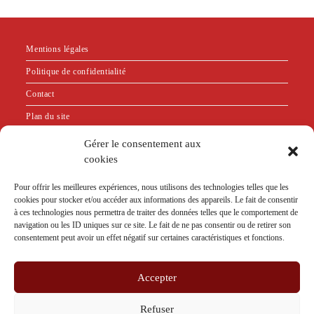
Mentions légales
Politique de confidentialité
Contact
Plan du site
Gérer le consentement aux
"Bien que n'exerçant plus la psychothérapie relationnelle,
cookies
je suis restée adhérente au SNP PSy en tant que membre
Pour offrir les meilleures expériences, nous utilisons des technologies telles que les
sympathisante. En effet, je m'appuie sur leur code de
cookies pour stocker et/ou accéder aux informations des appareils. Le fait de consentir
déontologie pour définir l'éthique que je souhaite respecter
à ces technologies nous permettra de traiter des données telles que le comportement de
dans le cadre de l'exercice de mon activité."
navigation ou les ID uniques sur ce site. Le fait de ne pas consentir ou de retirer son
consentement peut avoir un effet négatif sur certaines caractéristiques et fonctions.
Accepter
CODE DE DÉONTOLOGIE
Refuser