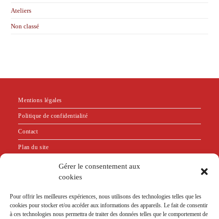
Ateliers
Non classé
Mentions légales
Politique de confidentialité
Contact
Plan du site
Gérer le consentement aux
"Bien que n'exerçant plus la psychothérapie relationnelle,
cookies
je suis restée adhérente au SNP PSy en tant que membre
Pour offrir les meilleures expériences, nous utilisons des technologies telles que les
sympathisante. En effet, je m'appuie sur leur code de
cookies pour stocker et/ou accéder aux informations des appareils. Le fait de consentir
déontologie pour définir l'éthique que je souhaite respecter
à ces technologies nous permettra de traiter des données telles que le comportement de