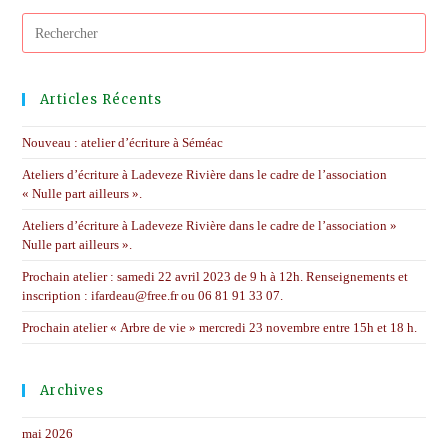
Pres
Esc
to
clos
Articles Récents
the
sear
Nouveau : atelier d’écriture à Séméac
pane
Ateliers d’écriture à Ladeveze Rivière dans le cadre de l’association
« Nulle part ailleurs ».
Ateliers d’écriture à Ladeveze Rivière dans le cadre de l’association »
Nulle part ailleurs ».
Prochain atelier : samedi 22 avril 2023 de 9 h à 12h. Renseignements et
inscription : ifardeau@free.fr ou 06 81 91 33 07.
Prochain atelier « Arbre de vie » mercredi 23 novembre entre 15h et 18 h.
Archives
mai 2026