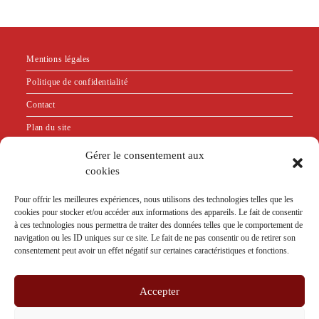
Mentions légales
Politique de confidentialité
Contact
Plan du site
Gérer le consentement aux
"Bien que n'exerçant plus la psychothérapie relationnelle,
cookies
je suis restée adhérente au SNP PSy en tant que membre
Pour offrir les meilleures expériences, nous utilisons des technologies telles que les
sympathisante. En effet, je m'appuie sur leur code de
cookies pour stocker et/ou accéder aux informations des appareils. Le fait de consentir
déontologie pour définir l'éthique que je souhaite respecter
à ces technologies nous permettra de traiter des données telles que le comportement de
dans le cadre de l'exercice de mon activité."
navigation ou les ID uniques sur ce site. Le fait de ne pas consentir ou de retirer son
consentement peut avoir un effet négatif sur certaines caractéristiques et fonctions.
Accepter
CODE DE DÉONTOLOGIE