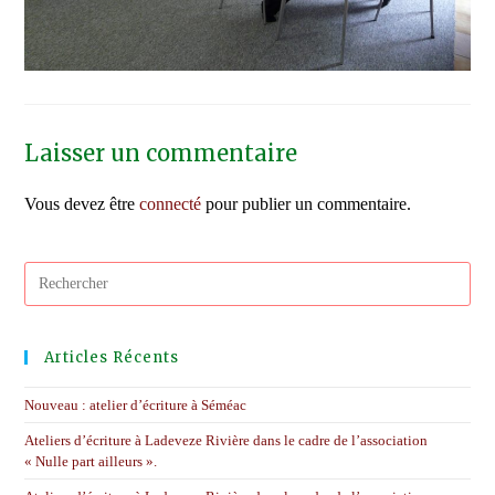
Laisser un commentaire
Vous devez être
connecté
pour publier un commentaire.
Pres
Esc
to
clos
Articles Récents
the
sear
Nouveau : atelier d’écriture à Séméac
pane
Ateliers d’écriture à Ladeveze Rivière dans le cadre de l’association
« Nulle part ailleurs ».