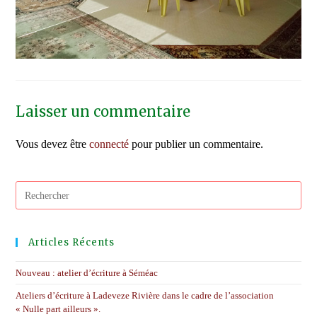
Laisser un commentaire
Vous devez être
connecté
pour publier un commentaire.
Pres
Esc
to
clos
Articles Récents
the
sear
Nouveau : atelier d’écriture à Séméac
pane
Ateliers d’écriture à Ladeveze Rivière dans le cadre de l’association
« Nulle part ailleurs ».