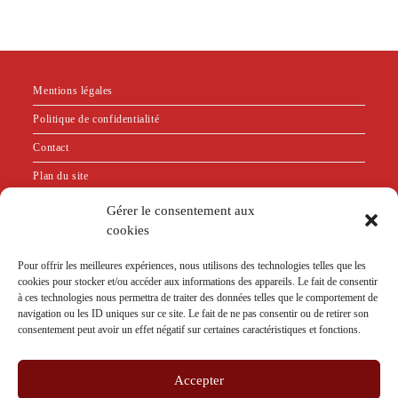
Mentions légales
Politique de confidentialité
Contact
Plan du site
Gérer le consentement aux
"Bien que n'exerçant plus la psychothérapie relationnelle,
cookies
je suis restée adhérente au SNP PSy en tant que membre
Pour offrir les meilleures expériences, nous utilisons des technologies telles que les
sympathisante. En effet, je m'appuie sur leur code de
cookies pour stocker et/ou accéder aux informations des appareils. Le fait de consentir
déontologie pour définir l'éthique que je souhaite respecter
à ces technologies nous permettra de traiter des données telles que le comportement de
dans le cadre de l'exercice de mon activité."
navigation ou les ID uniques sur ce site. Le fait de ne pas consentir ou de retirer son
consentement peut avoir un effet négatif sur certaines caractéristiques et fonctions.
Accepter