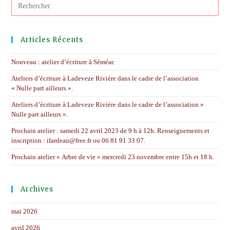
Pres
Esc
to
clos
Articles Récents
the
sear
Nouveau : atelier d’écriture à Séméac
pane
Ateliers d’écriture à Ladeveze Rivière dans le cadre de l’association
« Nulle part ailleurs ».
Ateliers d’écriture à Ladeveze Rivière dans le cadre de l’association »
Nulle part ailleurs ».
Prochain atelier : samedi 22 avril 2023 de 9 h à 12h. Renseignements et
inscription : ifardeau@free.fr ou 06 81 91 33 07.
Prochain atelier « Arbre de vie » mercredi 23 novembre entre 15h et 18 h.
Archives
mai 2026
avril 2026